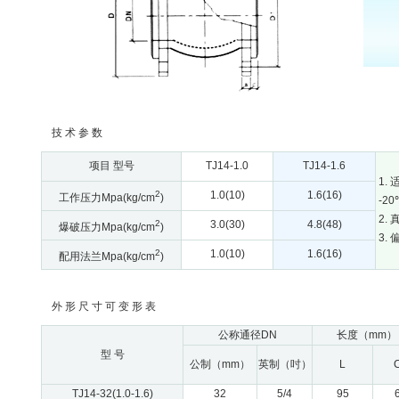
技 术 参 数
项目 型号
TJ14-1.0
TJ14-1.6
1.
2
1.0(10)
1.6(16)
工作压力Mpa(kg/cm
)
-2
2.
2
3.0(30)
4.8(48)
爆破压力Mpa(kg/cm
)
3.
2
1.0(10)
1.6(16)
配用法兰Mpa(kg/cm
)
外 形 尺 寸 可 变 形 表
公称通径DN
长度（mm）
型 号
公制（mm）
英制（吋）
L
TJ14-32(1.0-1.6)
32
5/4
95