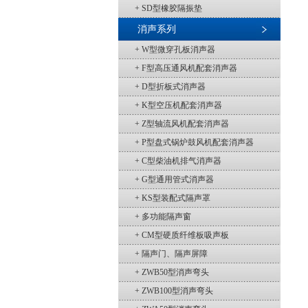
+ SD型橡胶隔振垫
消声系列
+ W型微穿孔板消声器
+ F型高压通风机配套消声器
+ D型折板式消声器
+ K型空压机配套消声器
+ Z型轴流风机配套消声器
+ P型盘式锅炉鼓风机配套消声器
+ C型柴油机排气消声器
+ G型通用管式消声器
+ KS型装配式隔声罩
+ 多功能隔声窗
+ CM型硬质纤维板吸声板
+ 隔声门、隔声屏障
+ ZWB50型消声弯头
+ ZWB100型消声弯头