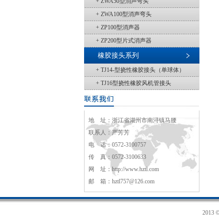
+ ZWA50型消声弯头
+ ZWA100型消声弯头
+ ZP100型消声器
+ ZP200型片式消声器
橡胶接头系列
+ TJ14-型挠性橡胶接头（单球体）
+ TJ16型挠性橡胶风机管接头
地 址：浙江省湖州市南浔镇马腰
联系人：严芳芳
电 话：0572-3100757
传 真：0572-3100633
网 址：http://www.hztl.com
邮 箱：hztl757@126.com
201