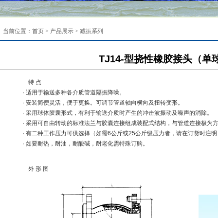
当前位置：
首页
>
产品展示
>
减振系列
TJ14-型挠性橡胶接头（单
特 点
· 适用于输送多种各介质管道隔振降噪。
· 安装简便灵活，便于更换。可调节管道轴向横向及扭转变形。
· 采用球体胶囊形式，有利于输送介质时产生的冲击波振动及噪声的消除。
· 采用可自由转动的标准法兰与胶囊连接组成装配式结构，与管道连接极为
· 有二种工作压力可供选择（如需6公斤或25公斤级压力者，请在订货时注
· 如要耐热，耐油，耐酸碱，耐老化需特殊订购。
外 形 图