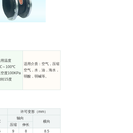
 适用温度
适用介质：空气，压缩
0℃～100℃
空气，水，油，海水，
 真空度100KPa
弱酸，弱碱等。
 偏转15度
许可变形（mm）
轴向
C
横向
压缩
伸长
6
9
8
8.5