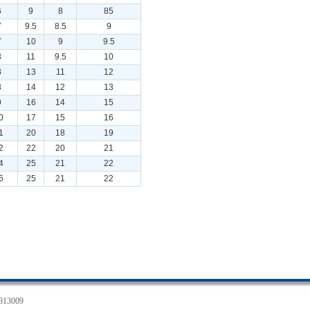
6
9
8
85
7
9.5
8.5
9
7
10
9
9.5
8
11
9.5
10
8
13
11
12
8
14
12
13
9
16
14
15
0
17
15
16
1
20
18
19
2
22
20
21
4
25
21
22
6
25
21
22
3009